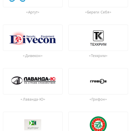
«Аргут»
«Береги Себя»
«Дивекон»
«Техкрим»
«Лаванда-Ю»
«Грифон»