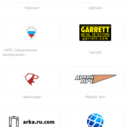
«Сфинкс»
«Дельта»
«НПО Специальных
Garrett
материалов»
«Авангард»
«Яркий луч»