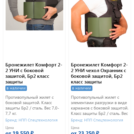
Бронежилет Комфорт 2-
Бронежилет Комфорт 2-
2 УНИ с боковой
2 УНИ чехол Охранник с
зашитой, Бр2 класс
боковой защитой, Бр2
защиты
класс защиты
в наличии
в наличии
Противопульный жилет с
Противопульный жилет с
боковой защитой. Класс
элементами разгрузки в виде
защиты Бр2 / сталь. Вес 7,0-
карманов с боковой защитой.
7,7 кг.
Класс защиты Бр2 / сталь. Вес
7,1-7,9 кг.
Бренд: НПП Спецтехнология
Бренд: НПП Спецтехнология
Цена
Цена
от 19 550 ₽
от 23 250 ₽