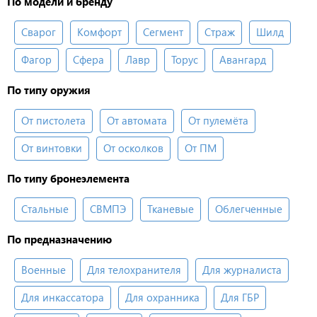
По модели и бренду
Сварог
Комфорт
Сегмент
Страж
Шилд
Фагор
Сфера
Лавр
Торус
Авангард
По типу оружия
От пистолета
От автомата
От пулемёта
От винтовки
От осколков
От ПМ
По типу бронеэлемента
Стальные
СВМПЭ
Тканевые
Облегченные
По предназначению
Военные
Для телохранителя
Для журналиста
Для инкассатора
Для охранника
Для ГБР