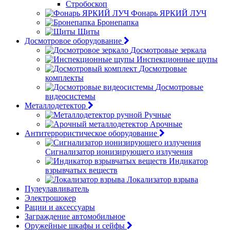
Стробоскоп
Фонарь ЯРКИЙ ЛУЧ
Бронепапка
Щиты
Досмотровое оборудование
Досмотровые зеркала
Инспекционные щупы
Досмотровые
комплекты
Досмотровые
видеосистемы
Металлодетектор
Ручные
Арочные
Антитеррористическое оборудование
Сигнализатор ионизирующего излучения
Индикатор
взрывчатых веществ
Локализатор взрыва
Пулеулавливатель
Электрошокер
Рации и аксессуары
Заграждение автомобильное
Оружейные шкафы и сейфы