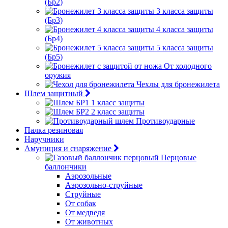
(Бр2)
3 класса защиты
(Бр3)
4 класса защиты
(Бр4)
5 класса защиты
(Бр5)
От холодного
оружия
Чехлы для бронежилета
Шлем защитный
1 класс защиты
2 класс защиты
Противоударные
Палка резиновая
Наручники
Амуниция и снаряжение
Перцовые
баллончики
Аэрозольные
Аэрозольно-струйные
Струйные
От собак
От медведя
От животных