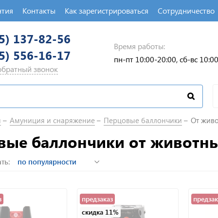
нтия
Контакты
Как зарегистрироваться
Сотрудничество
5) 137-82-56
Время работы:
5) 556-16-17
пн-пт 10:00-20:00, сб-вс 10:0
 обратный звонок
п
Амуниция и снаряжение
Перцовые баллончики
От жив
овые баллончики от животн
ть:
з
предзаказ
предзак
скидка 11%