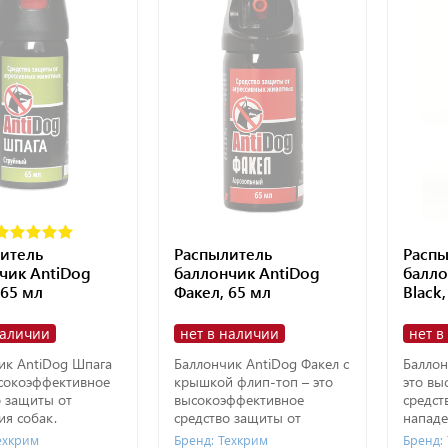
итель
Распылитель
Распы
чик AntiDog
баллончик AntiDog
балло
 65 мл
Факел, 65 мл
Black,
наличии
нет в наличии
нет в
ик AntiDog Шпага
Баллончик AntiDog Факел с
Баллон
ысокоэффективное
крышкой флип-топ – это
это вы
о защиты от
высокоэффективное
средст
ия собак.
средство защиты от
нападе
нападения собак.
ехкрим
Бренд: Техкрим
Бренд: