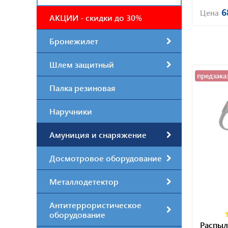
6
Цена
АКЦИИ - скидки до 30%
Бронежилет
Шлем защитный
предзака
Палка резиновая
Наручники
Амуниция и снаряжение
Досмотровое оборудование
Металлодетектор
Антитеррористическое
оборудование
Распыл