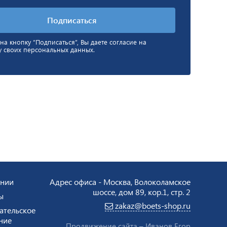
а кнопку “Подписаться”, Вы даете согласие на
у своих персональных данных.
ании
Адрес офиса - Москва, Волоколамское
шоссе, дом 89, кор.1, стр. 2
ы
zakaz@boets-shop.ru
ательское
ние
Продвижение сайта –
Иванов Егор