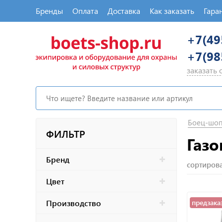
Бренды
Оплата
Доставка
Как заказать
Гара
+7(49
+7(98
заказать
Боец-шо
ФИЛЬТР
Газ
Бренд
сортирова
Цвет
Производство
предзака