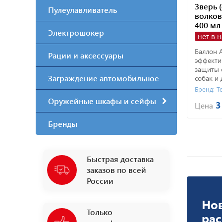
Зверь 
Пулеулавливатель
волков,
400 мл
Электрошокер
нет в 
Баллон A
Рации и аксессуары
эффекти
защиты 
Заграждение автомобильное
собак и
Бренд: Т
Оружейные шкафы и сейфы
3
Цена
Бренды
Быстрая доставка
заказов по всей
России
Но
Только
ра