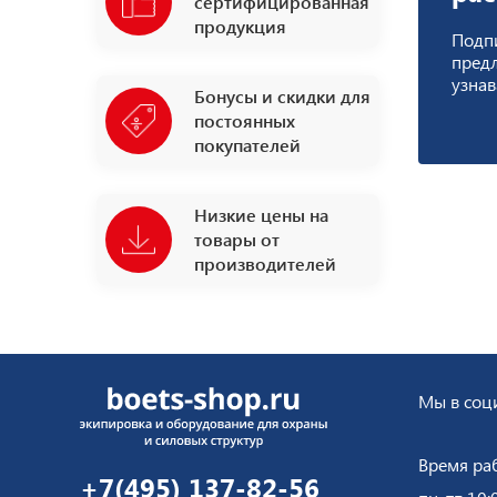
сертифицированная
продукция
Подпи
пред
узнав
Бонусы и скидки для
постоянных
покупателей
Низкие цены на
товары от
производителей
Мы в соци
Время ра
+7(495) 137-82-56