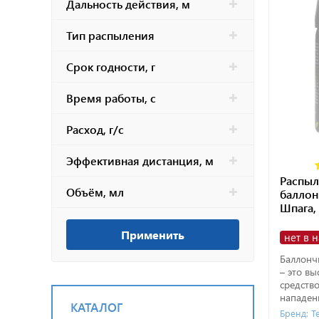
Дальность действия, м
Тип распыления
Срок годности, г
Время работы, с
Расход, г/с
Эффективная дистанция, м
Распыл
Объём, мл
баллон
Шпага,
Применить
нет в 
Баллонч
– это в
средств
нападен
КАТАЛОГ
Бренд: Т