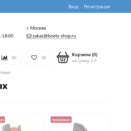
Вход
Регистрация
г. Москва
zakaz@boets-shop.ru
0-18:00
Корзина
(
0
)
(0)
(0)
на сумму
0 ₽
отных
ых
аз
предзаказ