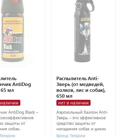
литель
Распылитель Anti-
нчик AntiDog
Зверь (от медведей,
 65 мл
волков, лис и собак),
650 мл
 наличии
нет в наличии
чик AntiDog Black –
Аэрозольный баллон Anti-
сокоэффективное
Зверь – это эффективное
во защиты от
средство защиты от
ния собак.
нападения собак и диких
животных.
 Техкрим
Бренд: Техкрим