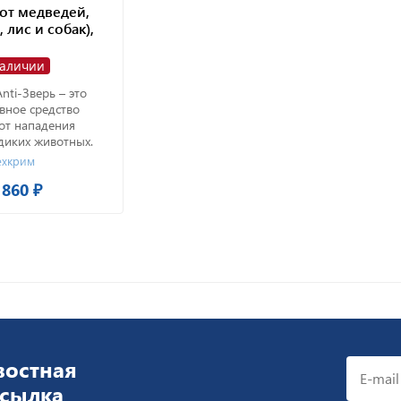
(от медведей,
 лис и собак),
наличии
nti-Зверь – это
вное средство
от нападения
 диких животных.
ехкрим
 860 ₽
востная
ссылка