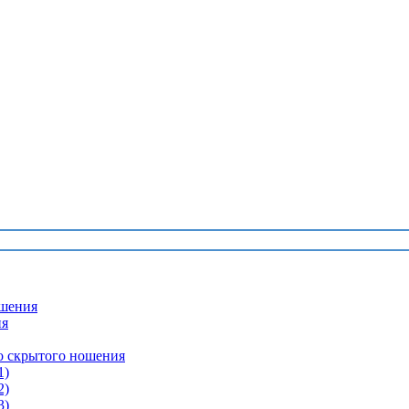
шения
ия
о скрытого ношения
1)
2)
3)