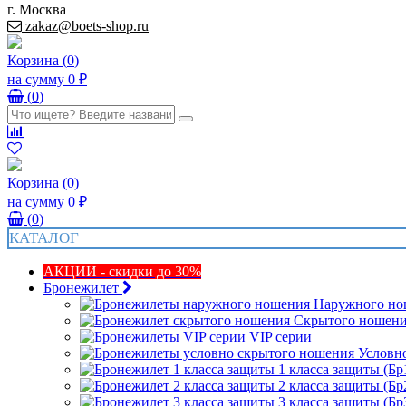
г. Москва
zakaz@boets-shop.ru
Корзина
(
0
)
на сумму
0 ₽
(
0
)
Корзина
(
0
)
на сумму
0 ₽
(
0
)
КАТАЛОГ
АКЦИИ - скидки до 30%
Бронежилет
Наружного но
Скрытого ношен
VIP серии
Условн
1 класса защиты (Бр
2 класса защиты (Бр
3 класса защиты (Бр