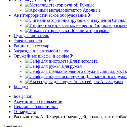
Ручные
Арочные
Антитеррористическое оборудование
Сигнал
Индикатор взрыв
Локализатор взрыва
Пулеулавливатель
Электрошокер
Рации и аксессуары
Заграждение автомобильное
Оружейные шкафы и сейфы
Для пистолета
Для ружья
Для гладкост
Для нарезного оружи
Аксессуары
Бренды
Боец-шоп
Амуниция и снаряжение
Перцовые баллончики
От медведя
Распылитель Anti-Зверь (от медведей, волков, лис и собак
Предзаказ