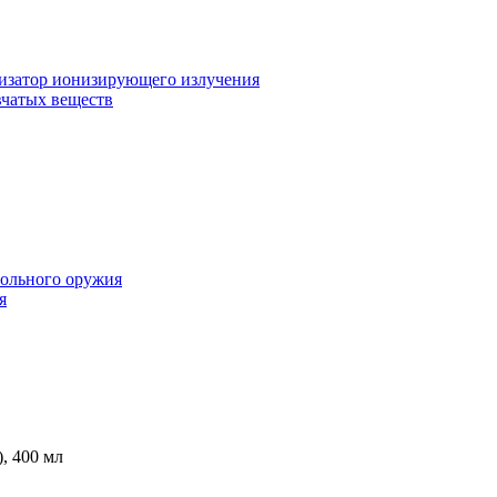
изатор ионизирующего излучения
чатых веществ
вольного оружия
я
), 400 мл