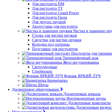
Для пистолета ПМ
Для пистолета ТТ
Для пистолета Grand Power
Для пистолета Гроза
Для других оружий
Аксессуары для пистолета
Чистка и хранение ор
Столы для чистки оружия
Средства для чистки оружия
Колодки под патроны
Подставки для пистолетов
Пистолеты для тренир
Тренировочный нож
Жезл регулировщика
Светодиодные
Стробоскоп
Фонарь ЯРКИЙ ЛУЧ
Бронепапка
Щиты
Досмотровое оборудование
Досмотровые зеркала
Инспекционные щупы
Досмотровые комплекты
Досмотровые видео
Металлодетектор