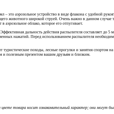
0 мл – это аэрозольное устройство в виде флакона с удобной рук
щего животного широкой струей. Очень важно в данном случае 
в аэрозольное облако, которое его отпугивает.
 Эффективная дальность действия распылителя составляет до 5 
временных нажатий. Перед использованием распылителя необходи
ит туристические походы, лесные прогулки и занятия спортом на 
м и полезным презентом вашим друзьям и близким.
 цвете товара носит ознакомительный характер; они могут быт