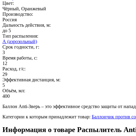
Цвет:
Чёрный, Оранжевый
Производство:
Россия
Дальность действия, м:
до 5
Тип распыления:
А (аэрозольный)
Срок годности, г:
3
Время работы, с:
12
Расход, г/с:
29
Эффективная дистанция, м:
5
Объём, мл:
400
Баллон Anti-Зверь – это эффективное средство защиты от напа
Категории к которым принадлежит товар:
Баллончик против со
Информация о товаре Распылитель Anti-З