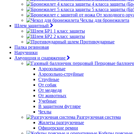
4 класса защиты (Бр
5 класса защиты (Бр
От холодного ору
Чехлы для бронежилета
Шлем защитный
1 класс защиты
2 класс защиты
Противоударные
Палка резиновая
Наручники
Амуниция и снаряжение
Перцовые баллонч
Аэрозольные
Аэрозольно-струйные
Струйные
От собак
От медведя
От животных
Учебные
В защитном футляре
Чехлы
Разгрузочная система
Жилеты разгрузочные
Офицерские ремни
Кобуры поясные