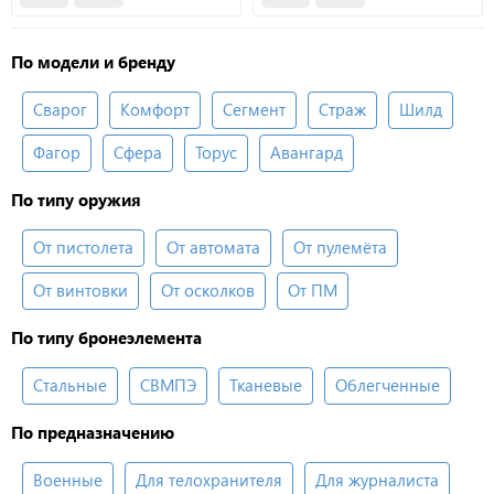
По модели и бренду
Сварог
Комфорт
Сегмент
Страж
Шилд
Фагор
Сфера
Торус
Авангард
По типу оружия
От пистолета
От автомата
От пулемёта
От винтовки
От осколков
От ПМ
По типу бронеэлемента
Стальные
СВМПЭ
Тканевые
Облегченные
По предназначению
Военные
Для телохранителя
Для журналиста