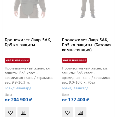
Бронежилет Лавр-5АК,
Бронежилет Лавр-5АК,
Бр5 кл. защиты.
Бр5 кл. защиты. (Базовая
комплектация)
нет в наличии
нет в наличии
Противопульный жилет, кл.
Противопульный жилет, кл.
защиты: Бр5 класс -
защиты: Бр5 класс -
арамидная ткань / керамика,
арамидная ткань / керамика,
вес: 9,9-10,3 кг.
вес: 9,0-10,0 кг. (без
защитного фартука, ворота и
Бренд: Авангард
Бренд: Авангард
защиты плеч).
Цена
Цена
от 204 900 ₽
от 172 400 ₽