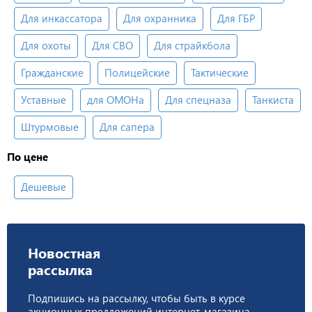
Для инкассатора
Для охранника
Для ГБР
Для охоты
Для СВО
Для страйкбола
Гражданские
Полицейские
Тактические
Уставные
для ОМОНа
Для спецназа
Танкиста
Штурмовые
Для сапера
По цене
Дешевые
Новостная
рассылка
Подпишись на рассылку, чтобы быть в курсе
акционных предложений интернет-магазина