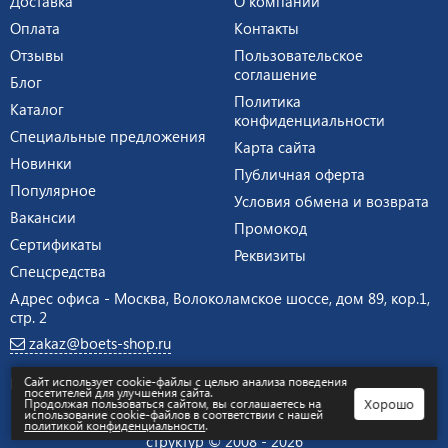
Доставка
О компании
Оплата
Контакты
Отзывы
Пользовательское
соглашение
Блог
Политика
Каталог
конфиденциальности
Специальные предложения
Карта сайта
Новинки
Публичная оферта
Популярное
Условия обмена и возврата
Вакансии
Промокод
Сертификаты
Реквизиты
Спецсредства
Адрес офиса - Москва, Волоколамское шоссе, дом 89, кор.1,
стр. 2
zakaz@boets-shop.ru
Продвижение сайта –
Иванов Егор
Сайт использует cookie-файлы с целью анализа поведения
посетителей для улучшения сайта.
Хорошо
Продолжая пользоваться сайтом, вы соглашаетесь на
использование cookie-файлов в соответствии с нашей
Интернет-магазин экипировки и оборудования для силовых
политикой конфиденциальности
.
структур © 2008 - 2026