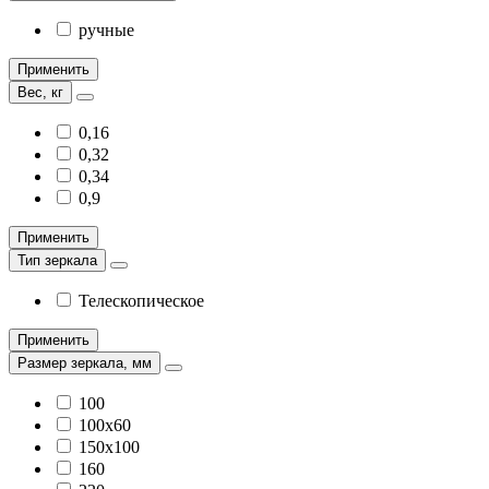
ручные
Применить
Вес, кг
0,16
0,32
0,34
0,9
Применить
Тип зеркала
Телескопическое
Применить
Размер зеркала, мм
100
100х60
150х100
160