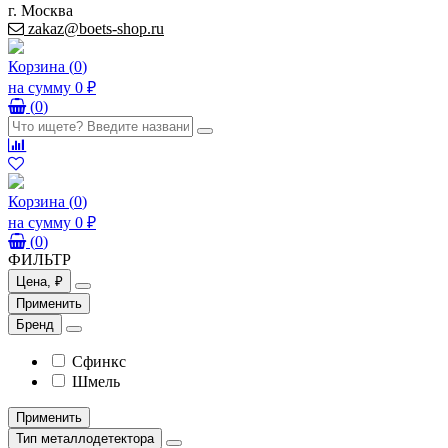
г. Москва
zakaz@boets-shop.ru
Корзина
(
0
)
на сумму
0 ₽
(
0
)
Корзина
(
0
)
на сумму
0 ₽
(
0
)
ФИЛЬТР
Цена, ₽
Применить
Бренд
Сфинкс
Шмель
Применить
Тип металлодетектора