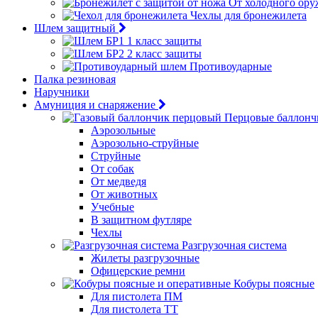
От холодного ору
Чехлы для бронежилета
Шлем защитный
1 класс защиты
2 класс защиты
Противоударные
Палка резиновая
Наручники
Амуниция и снаряжение
Перцовые баллонч
Аэрозольные
Аэрозольно-струйные
Струйные
От собак
От медведя
От животных
Учебные
В защитном футляре
Чехлы
Разгрузочная система
Жилеты разгрузочные
Офицерские ремни
Кобуры поясные
Для пистолета ПМ
Для пистолета ТТ