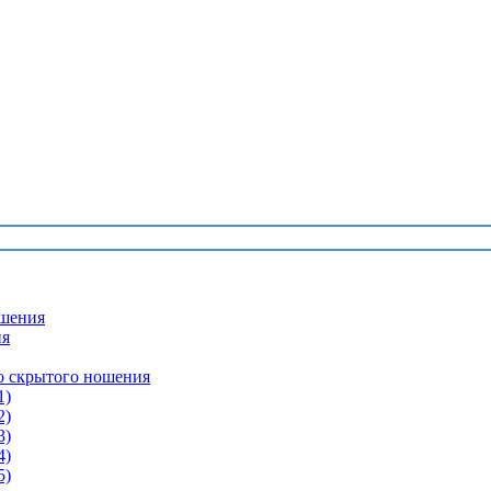
шения
ия
о скрытого ношения
1)
2)
3)
4)
5)