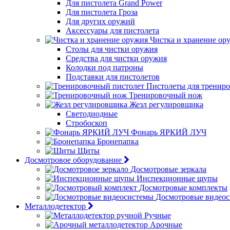
Для пистолета Grand Power
Для пистолета Гроза
Для других оружий
Аксессуары для пистолета
Чистка и хранение ор
Столы для чистки оружия
Средства для чистки оружия
Колодки под патроны
Подставки для пистолетов
Пистолеты для тренир
Тренировочный нож
Жезл регулировщика
Светодиодные
Стробоскоп
Фонарь ЯРКИЙ ЛУЧ
Бронепапка
Щиты
Досмотровое оборудование
Досмотровые зеркала
Инспекционные щупы
Досмотровые комплекты
Досмотровые видео
Металлодетектор
Ручные
Арочные