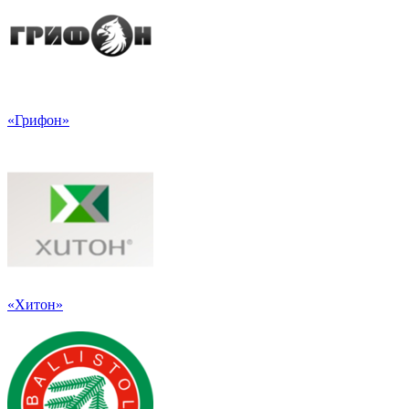
«Грифон»
«Хитон»