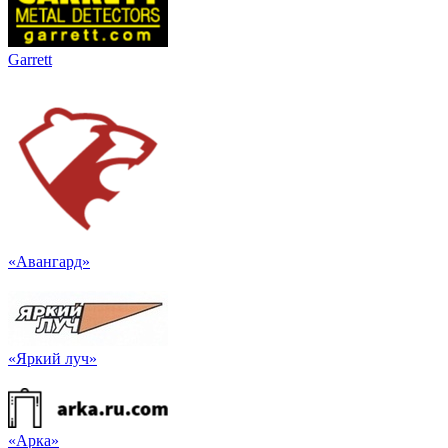
Garrett
«Авангард»
«Яркий луч»
«Арка»