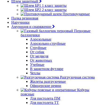
Шлем защитный
1 класс защиты
2 класс защиты
Противоударные
Палка резиновая
Наручники
Амуниция и снаряжение
Перцовые
баллончики
Аэрозольные
Аэрозольно-струйные
Струйные
От собак
От медведя
От животных
Учебные
В защитном футляре
Чехлы
Разгрузочная система
Жилеты разгрузочные
Офицерские ремни
Кобуры
поясные
Для пистолета ПМ
Для пистолета ТТ