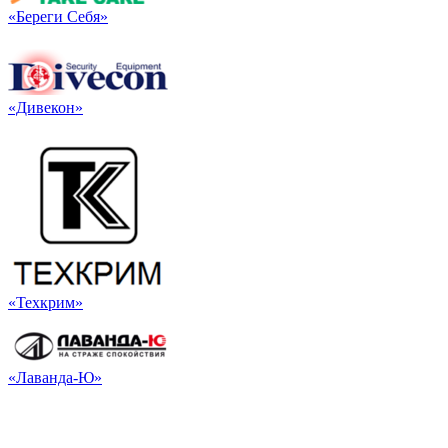
«Береги Себя»
«Дивекон»
«Техкрим»
«Лаванда-Ю»