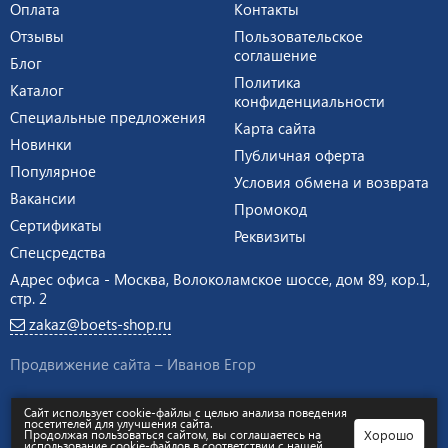
Оплата
Контакты
Отзывы
Пользовательское
соглашение
Блог
Политика
Каталог
конфиденциальности
Специальные предложения
Карта сайта
Новинки
Публичная оферта
Популярное
Условия обмена и возврата
Вакансии
Промокод
Сертификаты
Реквизиты
Спецсредства
Адрес офиса - Москва, Волоколамское шоссе, дом 89, кор.1,
стр. 2
zakaz@boets-shop.ru
Продвижение сайта –
Иванов Егор
Интернет-магазин экипировки и оборудования для силовых
Сайт использует cookie-файлы с целью анализа поведения
структур © 2008 - 2026
посетителей для улучшения сайта.
Хорошо
Продолжая пользоваться сайтом, вы соглашаетесь на
ИП Галкин Андрей Геннадиевич ИНН 773322472889 ОГРНИП
использование cookie-файлов в соответствии с нашей