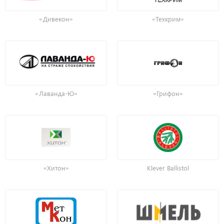
«Дивекон»
«Техкрим»
«Лаванда-Ю»
«Грифон»
«Хитон»
Klever Ballistol