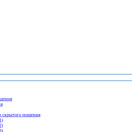
шения
ия
о скрытого ношения
1)
2)
3)