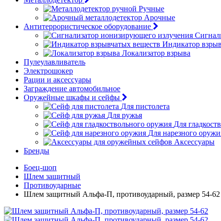
Ручные
Арочные
Антитеррористическое оборудование
Сигнал
Индикатор взрыв
Локализатор взрыва
Пулеулавливатель
Электрошокер
Рации и аксессуары
Заграждение автомобильное
Оружейные шкафы и сейфы
Для пистолета
Для ружья
Для гладкост
Для нарезного оружи
Аксессуары
Бренды
Боец-шоп
Шлем защитный
Противоударные
Шлем защитный Альфа-П, противоударный, размер 54-62