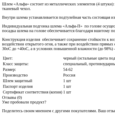
Шлем «Альфа» состоит из металлических элементов (4 штуки)
тканевый чехол.
Внутри шлема устанавливается подтулейная часть состоящая 
Индивидуальная подгонка шлема «Альфа-П» по голове осущест
посадка шлема на голове обеспечивается благодаря вшитому 
Конструкция изделия обеспечивает сохранение стойкости к в
воздействии открытого огня, а также при воздействии прямы
30оС до +40оС, а в условиях повышенной влажности (до 98%) -
Цвет:
черный (остальные цвета под
Класс защиты:
специальный, противоударн
Размер:
54-62
Производство
Россия
Шлем защитный
1 шт
Паспорт изделия
1 шт
Сертификат соответствия (копия)
1 шт
Отзывы (0)
Уже пробовали продукт?
Поделитесь своим мнением с другими покупателями. Ваш отзыв