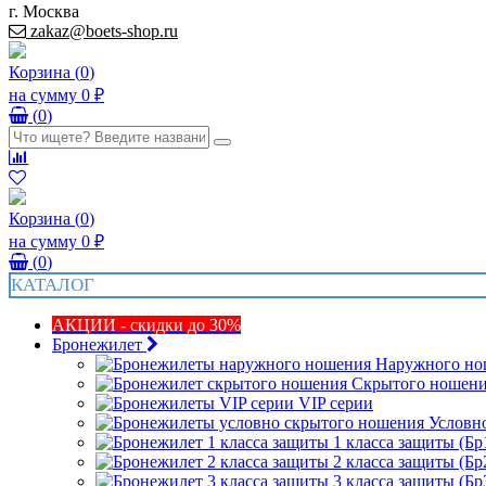
г. Москва
zakaz@boets-shop.ru
Корзина
(
0
)
на сумму
0 ₽
(
0
)
Корзина
(
0
)
на сумму
0 ₽
(
0
)
КАТАЛОГ
АКЦИИ - скидки до 30%
Бронежилет
Наружного но
Скрытого ношен
VIP серии
Условн
1 класса защиты (Бр
2 класса защиты (Бр
3 класса защиты (Бр