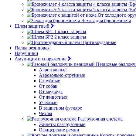
4 класса защиты (Бр
5 класса защиты (Бр
От холодного ору
Чехлы для бронежилета
Шлем защитный
1 класс защиты
2 класс защиты
Противоударные
Палка резиновая
Наручники
Амуниция и снаряжение
Перцовые баллонч
Аэрозольные
Аэрозольно-струйные
Струйные
От собак
От медведя
От животных
Учебные
В защитном футляре
Чехлы
Разгрузочная система
Жилеты разгрузочные
Офицерские ремни
Кобуры поясные