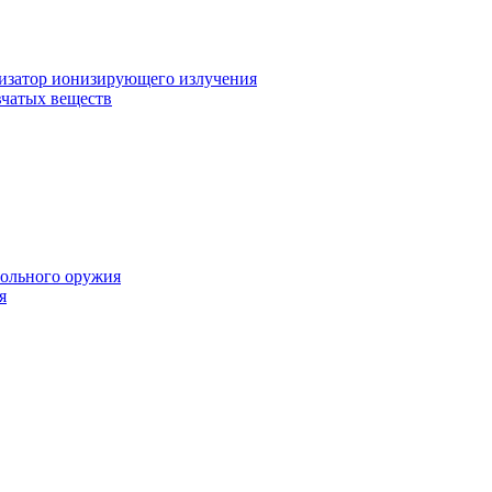
изатор ионизирующего излучения
чатых веществ
вольного оружия
я