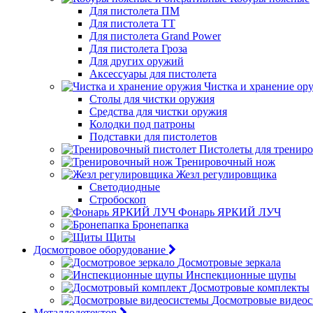
Для пистолета ПМ
Для пистолета ТТ
Для пистолета Grand Power
Для пистолета Гроза
Для других оружий
Аксессуары для пистолета
Чистка и хранение ор
Столы для чистки оружия
Средства для чистки оружия
Колодки под патроны
Подставки для пистолетов
Пистолеты для тренир
Тренировочный нож
Жезл регулировщика
Светодиодные
Стробоскоп
Фонарь ЯРКИЙ ЛУЧ
Бронепапка
Щиты
Досмотровое оборудование
Досмотровые зеркала
Инспекционные щупы
Досмотровые комплекты
Досмотровые видео
Металлодетектор