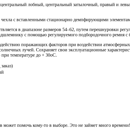
: центральный лобный, центральный затылочный, правый и лев
из чехла с вставленными стационарно демпфирующими элемента
вляется в диапазоне размеров 54–62, путем перешнуровки рег
подшлемнику с помощью регулируемого подбородочного ремня с
оздействию поражающих факторов при воздействии атмосферных о
х солнечных лучей. Сохраняет свои эксплуатационные характер
 при температуре до + 30оС.
 заказ)
ый
 может помочь кому-то в выборе. Это не займет много времени