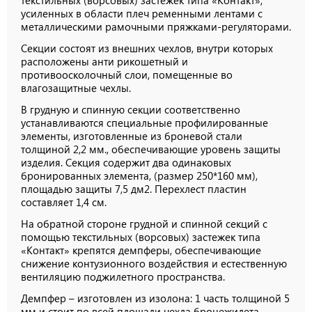
усиленных в области плеч ременными лентами с
металлическими рамочными пряжками-регуляторами.
Секции состоят из внешних чехлов, внутри которых
расположены анти рикошетный и
противоосколочный слои, помещенные во
влагозащитные чехлы.
В грудную и спинную секции соответственно
устанавливаются специальные профилированные
элементы, изготовленные из броневой стали
толщиной 2,2 мм., обеспечивающие уровень защиты
изделия. Секция содержит два одинаковых
бронированных элемента, (размер 250*160 мм),
площадью защиты 7,5 дм2. Перехлест пластин
составляет 1,4 см.
На обратной стороне грудной и спинной секций с
помощью текстильных (ворсовых) застежек типа
«Контакт» крепятся демпферы, обеспечивающие
снижение контузионного воздействия и естественную
вентиляцию поджилетного пространства.
Демпфер – изготовлен из изолона: 1 часть толщиной 5
мм и стоит по всей площади чехла бронежилета