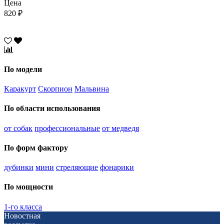
Цена
820 ₽
По модели
Каракурт
Скорпион
Мальвина
По области использования
от собак
профессиональные
от медведя
По форм фактору
дубинки
мини
стреляющие
фонарики
По мощности
1-го класса
Новостная