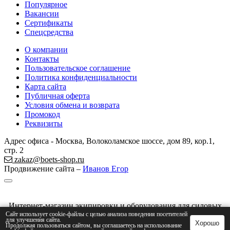
Популярное
Вакансии
Сертификаты
Спецсредства
О компании
Контакты
Пользовательское соглашение
Политика конфиденциальности
Карта сайта
Публичная оферта
Условия обмена и возврата
Промокод
Реквизиты
Адрес офиса - Москва, Волоколамское шоссе, дом 89, кор.1,
стр. 2
zakaz@boets-shop.ru
Продвижение сайта –
Иванов Егор
Интернет-магазин экипировки и оборудования для силовых
структур © 2008 - 2026
Сайт использует cookie-файлы с целью анализа поведения посетителей
для улучшения сайта.
Хорошо
ИП Галкин Андрей Геннадиевич ИНН 773322472889
Продолжая пользоваться сайтом, вы соглашаетесь на использование