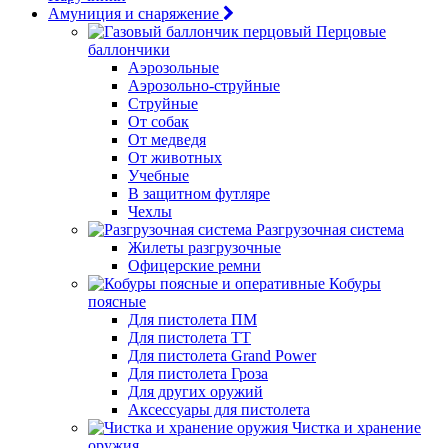
Амуниция и снаряжение
Перцовые
баллончики
Аэрозольные
Аэрозольно-струйные
Струйные
От собак
От медведя
От животных
Учебные
В защитном футляре
Чехлы
Разгрузочная система
Жилеты разгрузочные
Офицерские ремни
Кобуры
поясные
Для пистолета ПМ
Для пистолета ТТ
Для пистолета Grand Power
Для пистолета Гроза
Для других оружий
Аксессуары для пистолета
Чистка и хранение
оружия