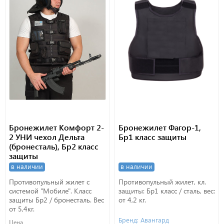
Бронежилет Комфорт 2-
Бронежилет Фагор-1,
2 УНИ чехол Дельта
Бр1 класс защиты
(бронесталь), Бр2 класс
защиты
в наличии
в наличии
Противопульный жилет с
Противопульный жилет, кл.
системой "Мобиле". Класс
защиты: Бр1 класс / сталь, вес:
защиты Бр2 / бронесталь. Вес
от 4,2 кг.
от 5,4кг.
Бренд: Авангард
Цена