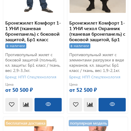
Бронежилет Комфорт 1-
Бронежилет Комфорт 1-
1 УНИ (тканевая
1 УНИ чехол Охранник
бронепанель) с боковой
(тканевая бронепанель) с
защитой, Бр1 класс
боковой защитой, Бр1
защиты. ПОЛНЫЙ.
класс защиты. ПОЛНЫЙ
в наличии
в наличии
Противопульный жилет с
Противопульный жилет с
боковой защитой (полный),
элементами разгрузки в виде
кл. защиты: Бр1 класс / ткань,
карманов, кл. защиты: Бр1
вес: 2,9-3,3кг.
класс / ткань, вес: 1,9-2,1кг.
Бренд: НПП Спецтехнология
Бренд: НПП Спецтехнология
Цена
Цена
от 50 500 ₽
от 52 500 ₽
бесплатная доставка
популярная модель