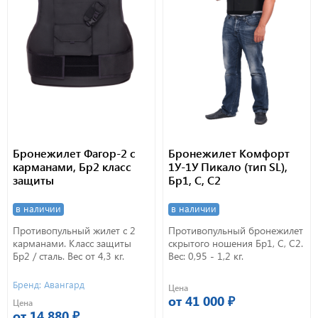
Бронежилет Фагор-2 с
Бронежилет Комфорт
карманами, Бр2 класс
1У-1У Пикало (тип SL),
защиты
Бр1, С, С2
в наличии
в наличии
Противопульный жилет с 2
Противопульный бронежилет
карманами. Класс защиты
скрытого ношения Бр1, С, С2.
Бр2 / сталь. Вес от 4,3 кг.
Вес: 0,95 - 1,2 кг.
Бренд: Авангард
Цена
от 41 000 ₽
Цена
от 14 880 ₽