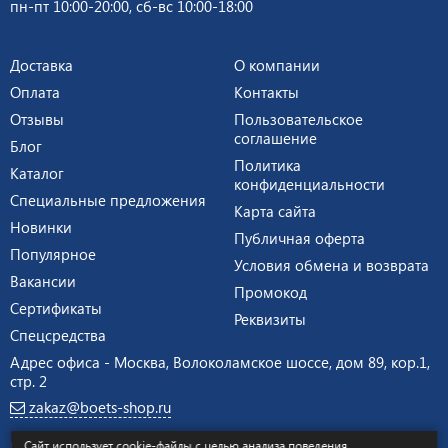
пн-пт 10:00-20:00, сб-вс 10:00-18:00
Доставка
О компании
Оплата
Контакты
Отзывы
Пользовательское
соглашение
Блог
Политика
Каталог
конфиденциальности
Специальные предложения
Карта сайта
Новинки
Публичная оферта
Популярное
Условия обмена и возврата
Вакансии
Промокод
Сертификаты
Реквизиты
Спецсредства
Адрес офиса - Москва, Волоколамское шоссе, дом 89, кор.1,
стр. 2
zakaz@boets-shop.ru
Продвижение сайта –
Иванов Егор
Сайт использует cookie-файлы с целью анализа поведения