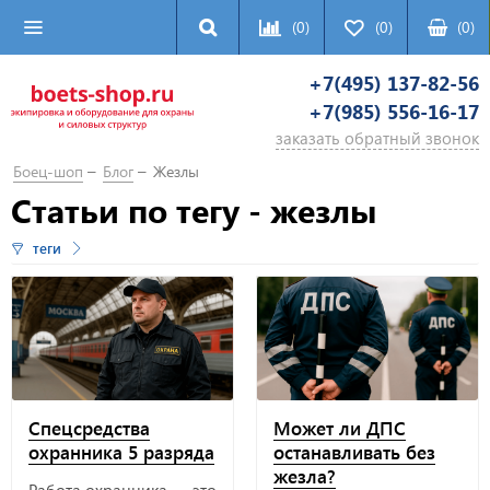
(0)
(0)
(
0
)
+7(495) 137-82-56
+7(985) 556-16-17
заказать обратный звонок
Боец-шоп
Блог
Жезлы
Статьи по тегу - жезлы
теги
Спецсредства
Может ли ДПС
охранника 5 разряда
останавливать без
жезла?