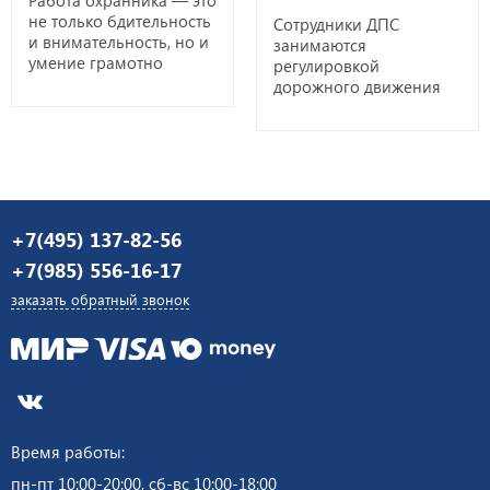
Работа охранника — это
не только бдительность
Сотрудники ДПС
и внимательность, но и
занимаются
умение грамотно
регулировкой
использовать
дорожного движения
спецсредства ЧОП
для снижения
охранников. От уровня
аварийных ситуаций и
подготовки и знания
риска их
нормативов зависит не
возникновения на
только эффективность
дороге.
охраны, но и
безопасность самого
+7(495) 137-82-56
сотрудника. В этой
+7(985) 556-16-17
статье разберём, какие
спецсредства
заказать обратный звонок
разрешено...
Время работы:
пн-пт 10:00-20:00, сб-вс 10:00-18:00