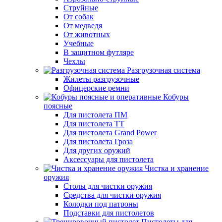
Струйные
От собак
От медведя
От животных
Учебные
В защитном футляре
Чехлы
Разгрузочная система
Жилеты разгрузочные
Офицерские ремни
Кобуры
поясные
Для пистолета ПМ
Для пистолета ТТ
Для пистолета Grand Power
Для пистолета Гроза
Для других оружий
Аксессуары для пистолета
Чистка и хранение
оружия
Столы для чистки оружия
Средства для чистки оружия
Колодки под патроны
Подставки для пистолетов
Пистолеты для