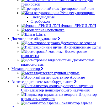
тренировок
Тренировочный нож
Жезл регулировщика
Светодиодные
Стробоскоп
Фонарь ЯРКИЙ ЛУЧ
Бронепапка
Щиты
Досмотровое оборудование
Досмотровые зеркала
Инспекционные щупы
Досмотровые
комплекты
Досмотровые
видеосистемы
Металлодетектор
Ручные
Арочные
Антитеррористическое оборудование
Сигнализатор ионизирующего излучения
Индикатор
взрывчатых веществ
Локализатор взрыва