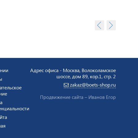
ании
Адрес офиса - Москва, Волоколамское
шоссе, дом 89, кор.1, стр. 2
ы
zakaz@boets-shop.ru
ательское
ние
Продвижение сайта –
Иванов Егор
а
нциальности
йта
ая