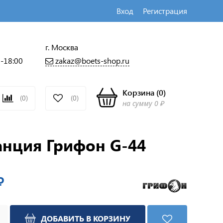
Вход
Регистрация
г. Москва
zakaz@boets-shop.ru
0-18:00
Корзина
(
0
)
(0)
(0)
на сумму
0 ₽
анция Грифон G-44
₽
ДОБАВИТЬ В КОРЗИНУ