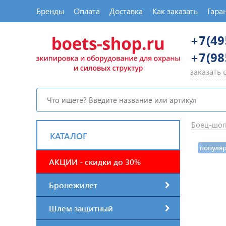
Бренды
Оплата
Доставка
Как заказать
Гара
+7(49
+7(98
заказать
Боец-шо
КАТАЛОГ
популя
АКЦИИ - скидки до 30%
Бронежилет
Шлем защитный