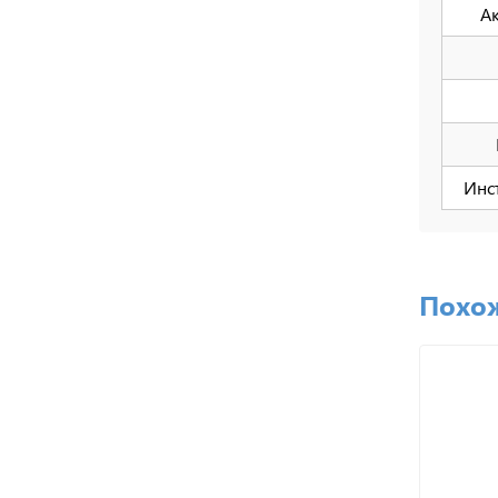
Ак
Инс
Похо