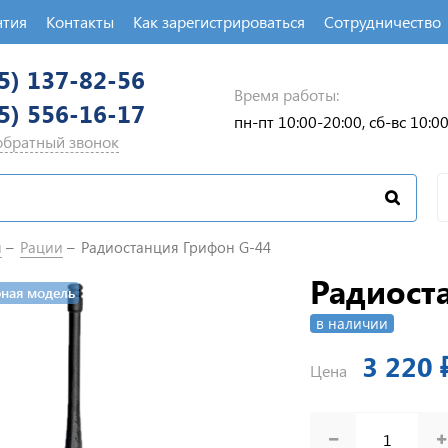
нтия
Контакты
Как зарегистрироваться
Сотрудничество
5) 137-82-56
Время работы:
5) 556-16-17
пн-пт 10:00-20:00, сб-вс 10:0
 обратный звонок
п
Рации
Радиостанция Грифон G-44
Радиост
рная модель
в наличии
3 220 
Цена