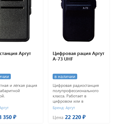
станция Аргут
Цифровая рация Аргут
Цифр
А-73 UHF
А-73
ичии
в наличии
в на
тная и лёгкая рация
Цифровая радиостанция
Цифро
габаритной
полупрофессионального
полуп
ой.
класса. Работает в
класса
цифровом или в
цифро
аналоговом режиме.
анало
Аргут
Бренд: Аргут
Бренд:
8 350 ₽
22 220 ₽
Цена
Цена