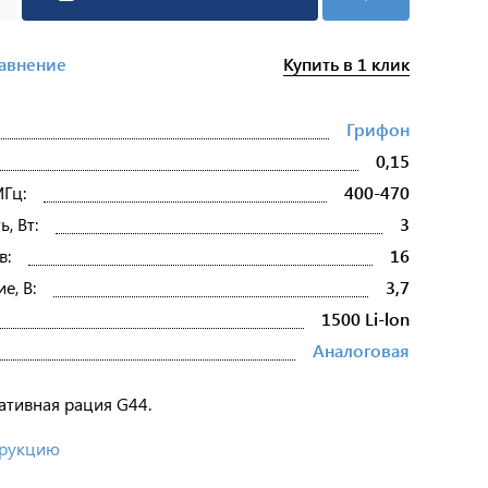
Купить в 1 клик
равнение
Грифон
0,15
МГц:
400-470
, Вт:
3
в:
16
е, В:
3,7
1500 Li-lon
Аналоговая
ативная рация G44.
трукцию