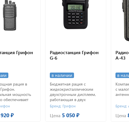
танция Грифон
Радиостанция Грифон
Радио
G-6
А-43
чии
в наличии
в нал
ощная рация в
Бюджетная рация с
Компак
 Грифон.
жидкокристаллическим
с мало
льная мощность
двухстрочным дисплеем,
антенн
то обеспечивает
работающая в двух
льную дальность
диапазонах частот: VHF и
Грифон
Бренд: Грифон
Бренд: 
тяжелых условиях.
UHF.
 920 ₽
5 050 ₽
Цена
Цена