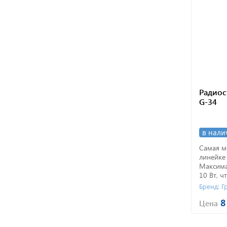
Радиос
G-34
в нали
Самая м
линейке
Максима
10 Вт, ч
максима
Бренд: 
связи в 
8
Цена