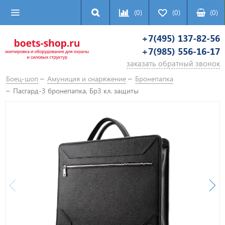
(0)
(0)
(
0
)
+7(495) 137-82-56
+7(985) 556-16-17
заказать обратный звонок
Боец-шоп
Амуниция и снаряжение
Бронепапка
Пасгард-3 бронепапка, Бр3 кл. защиты