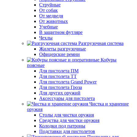
Струйные
От собак
От медведя
От животных
Учебные
В защитном футляре
Чехлы
Разгрузочная система
Жилеты разгрузочные
Офицерские ремни
Кобуры
поясные
Для пистолета ПМ
Для пистолета ТТ
Для пистолета Grand Power
Для пистолета Гроза
Для других оружий
Аксессуары для пистолета
Чистка и хранение
оружия
Столы для чистки оружия
Средства для чистки оружия
Колодки под патроны
Подставки для пистолетов
Пистолеты для