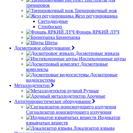
тренировок
Тренировочный нож
Жезл регулировщика
Светодиодные
Стробоскоп
Фонарь ЯРКИЙ ЛУЧ
Бронепапка
Щиты
Досмотровое оборудование
Досмотровые зеркала
Инспекционные щупы
Досмотровые
комплекты
Досмотровые
видеосистемы
Металлодетектор
Ручные
Арочные
Антитеррористическое оборудование
Сигнализатор ионизирующего излучения
Индикатор
взрывчатых веществ
Локализатор взрыва