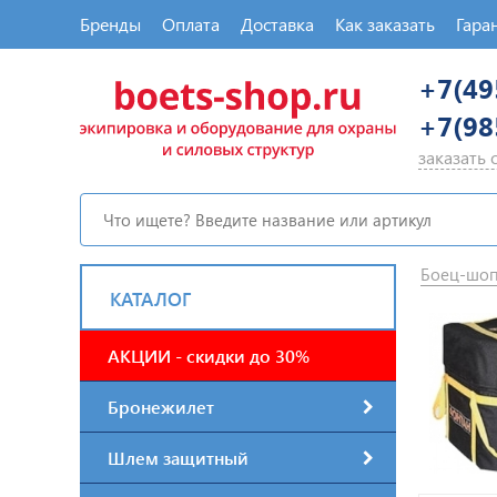
Бренды
Оплата
Доставка
Как заказать
Гара
+7(49
+7(98
заказать
Боец-шо
КАТАЛОГ
АКЦИИ - скидки до 30%
Бронежилет
Шлем защитный