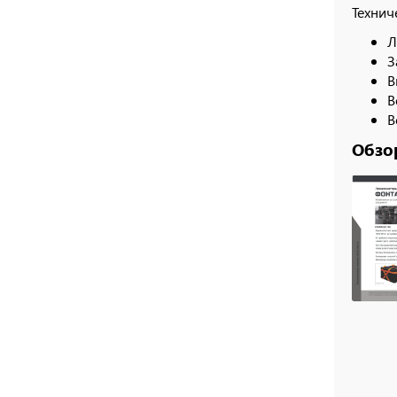
Технич
Л
З
В
В
В
Обзо