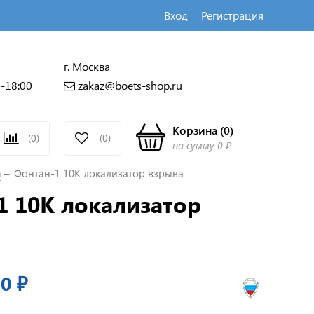
Вход
Регистрация
г. Москва
zakaz@boets-shop.ru
0-18:00
Корзина
(
0
)
(0)
(0)
на сумму
0 ₽
а
Фонтан-1 10К локализатор взрыва
1 10К локализатор
0 ₽