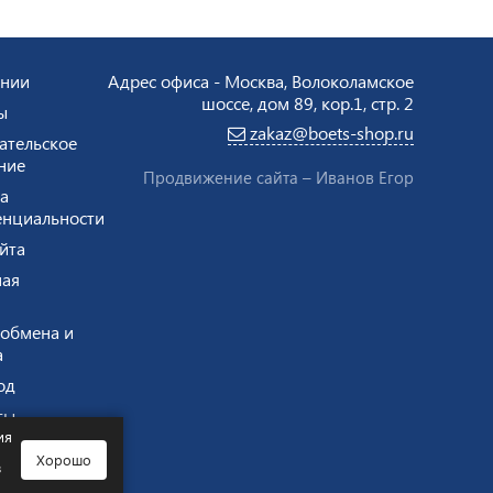
ании
Адрес офиса - Москва, Волоколамское
шоссе, дом 89, кор.1, стр. 2
ы
zakaz@boets-shop.ru
ательское
ние
Продвижение сайта –
Иванов Егор
а
нциальности
йта
ая
 обмена и
а
од
ты
ия
Хорошо
в
2008 - 2026
00437025