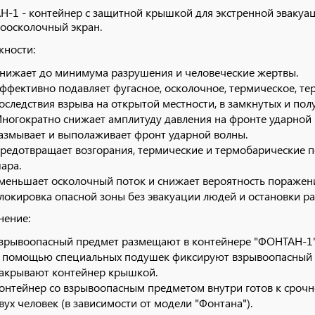
-1 - контейнер с защитной крышкой для экстренной эвакуац
оосколочный экран.
ности:
нижает до минимума разрушения и человеческие жертвы.
ффективно подавляет фугасное, осколочное, термическое, т
оследствия взрыва на открытой местности, в замкнутых и пол
ногократно снижает амплитуду давления на фронте ударной 
азмывает и выполаживает фронт ударной волны.
редотвращает возгорания, термические и термобарические п
ара.
меньшает осколочный поток и снижает вероятность поражен
локировка опасной зоны без эвакуации людей и остановки ра
нение:
зрывоопасный предмет размещают в контейнере "ФОНТАН-1"
 помощью специальных подушек фиксируют взрывоопасный п
акрывают контейнер крышкой.
онтейнер со взрывоопасным предметом внутри готов к срочн
вух человек (в зависимости от модели "Фонтана").