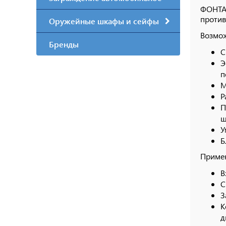
ФОНТАН
против
Оружейные шкафы и сейфы
Возмож
Бренды
С
Э
п
М
Р
П
ш
У
Б
Приме
В
С
З
К
д