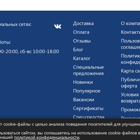
Доставка
О комп
альных сетях:
Оплата
Контакт
Отзывы
Пользов
боты:
соглаше
Блог
00-20:00, сб-вс 10:00-18:00
Политик
Каталог
конфиде
Специальные
Карта са
предложения
Публичн
Новинки
оферта
Популярное
Условия
Вакансии
возврат
Сертификаты
Промок
Спецсредства
Реквизи
ет cookie-файлы с целью анализа поведения посетителей для улучшен
зоваться сайтом, вы соглашаетесь на использование cookie-файлов 
агазин экипировки и оборудования для силовых структур © 
с нашей
политикой конфиденциальности
.
ин Андрей Геннадиевич ИНН 773322472889 ОГРНИП 3167746