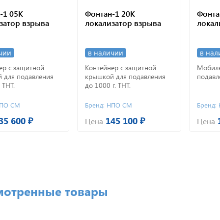
-1 05К
Фонтан-1 20К
Фонта
затор взрыва
локализатор взрыва
локал
чии
в наличии
в нал
ер с защитной
Контейнер с защитной
Мобиль
 для подавления
крышкой для подавления
подавле
 ТНТ.
до 1000 г. ТНТ.
НПО СМ
Бренд: НПО СМ
Бренд:
35 600 ₽
145 100 ₽
Цена
Цена
мотренные товары