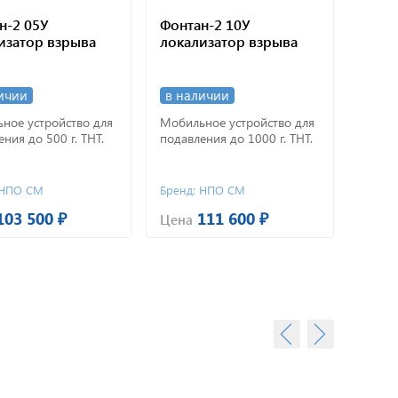
н-2 05У
Фонтан-2 10У
Фонт
изатор взрыва
локализатор взрыва
лока
ичии
в наличии
в на
ное устройство для
Мобильное устройство для
Мобил
ния до 500 г. ТНТ.
подавления до 1000 г. ТНТ.
подавл
 НПО СМ
Бренд: НПО СМ
Бренд
103 500 ₽
111 600 ₽
Цена
Цена