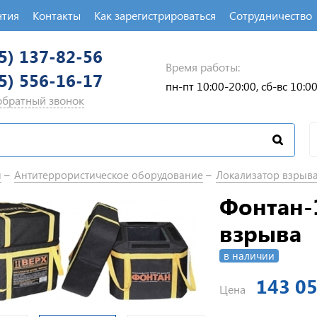
нтия
Контакты
Как зарегистрироваться
Сотрудничество
5) 137-82-56
Время работы:
5) 556-16-17
пн-пт 10:00-20:00, сб-вс 10:0
 обратный звонок
п
Антитеррористическое оборудование
Локализатор взрыв
Фонтан-
взрыва
в наличии
143 05
Цена