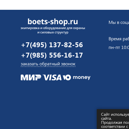
Мы в соци
Время ра
+7(495) 137-82-56
пн-пт 10:
+7(985) 556-16-17
заказать обратный звонок
Сайт использу
сайта.
Продолжая поль
Интернет-м
соответствии 
ИП Галк