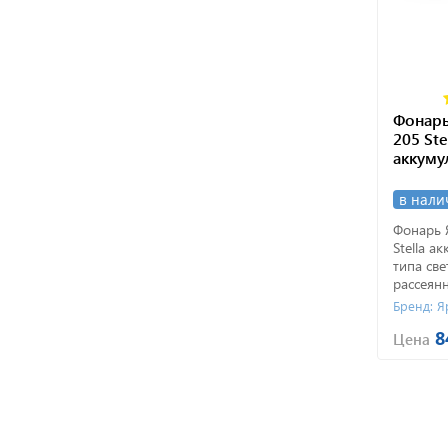
Фонарь
205 Ste
аккуму
в нали
Фонарь 
Stella а
типа све
рассеянны
Минимал
Бренд: Я
продажи 
8
в течен
Цена
дней.