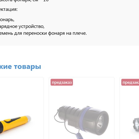
ктация:
онарь,
арядное устройство,
емень для переноски фонаря на плече.
жие товары
предзаказ
предзак