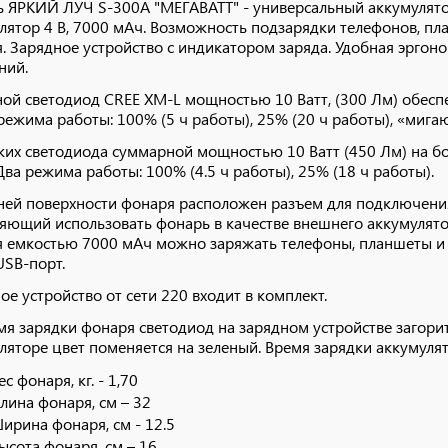
 ЯРКИЙ ЛУЧ S-300A "МЕГАВАТТ" - универсальный аккумулят
лятор 4 В, 7000 мАч. Возможность подзарядки телефонов, пла
. Зарядное устройство с индикатором заряда. Удобная эргоно
ний.
ой светодиод CREE XM-L мощностью 10 Ватт, (300 Лм) обесп
 режима работы: 100% (5 ч работы), 25% (20 ч работы), «мига
ких светодиода суммарной мощностью 10 Ватт (450 Лм) на б
 Два режима работы: 100% (4.5 ч работы), 25% (18 ч работы).
ней поверхности фонаря расположен разъем для подключения
яющий использовать фонарь в качестве внешнего аккумулятор
 емкостью 7000 мАч можно заряжать телефоны, планшеты и 
USB-порт.
ое устройство от сети 220 входит в комплект.
мя зарядки фонаря светодиод на зарядном устройстве загор
ляторе цвет поменяется на зеленый. Время зарядки аккумулят
ес фонаря, кг. - 1,70
лина фонаря, см – 32
ирина фонаря, см - 12.5
ысота фонаря, см – 16