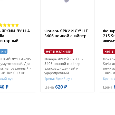
 ЯРКИЙ ЛУЧ LA-
Фонарь ЯРКИЙ ЛУЧ LE-
Фонар
lla
3406 ночной снайпер
215 St
ляторный
аккум
чии
нет в наличии
нет в
ЯРКИЙ ЛУЧ LA-205
Фонарь ЯРКИЙ ЛУЧ LE-
Фонарь
ккумуляторный. Два
3406 ночной снайпер -
Stella 
та: направленный и
влагозащищенный и
режима
й. Вес 0.13 кг.
ударопрочный.
100% и 
ьная партия
ркий луч
Бренд: Яркий луч
Бренд: 
- 10 шт, отгрузка
40 ₽
620 ₽
ии 3-6 рабочих
Цена
Цена