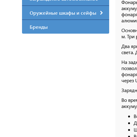
Фонарь
аккуму
Оружейные шкафы и сейфы
фонаря
алюми
Бренды
Основн
м. Три
Два яр
света.
На зад
позвол
фонаря
через 
Зарядн
Во вре
аккуму
В
Д
Ш
В