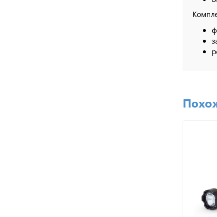
Компле
ф
з
р
Похо