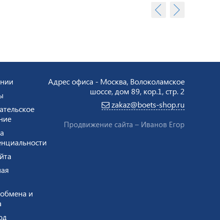
ании
Адрес офиса - Москва, Волоколамское
шоссе, дом 89, кор.1, стр. 2
ы
zakaz@boets-shop.ru
ательское
ние
Продвижение сайта –
Иванов Егор
а
нциальности
йта
ая
 обмена и
а
од