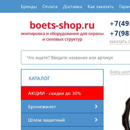
Бренды
Оплата
Доставка
Как заказать
Гара
+7(49
+7(98
заказать
Боец-шо
КАТАЛОГ
АКЦИИ - скидки до 30%
Бронежилет
Шлем защитный