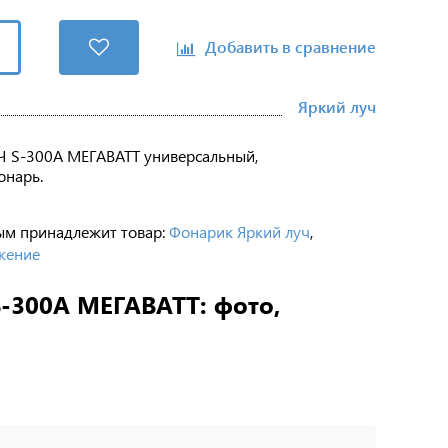
Добавить в сравнение
Яркий луч
 S-300A МЕГАВАТТ универсальный,
онарь.
ым принадлежит товар:
Фонарик Яркий луч
,
жение
-300A МЕГАВАТТ: фото,