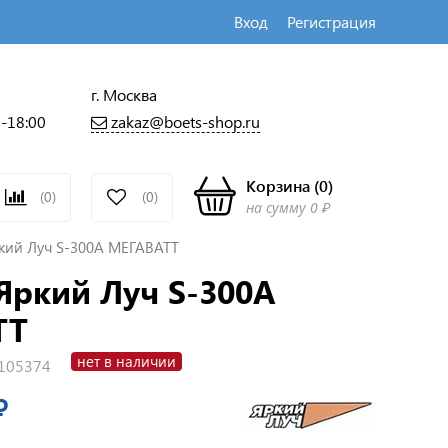
Вход
Регистрация
г. Москва
zakaz@boets-shop.ru
0-18:00
Корзина
(
0
)
(0)
(0)
на сумму
0 ₽
кий Луч S-300A МЕГАВАТТ
Яркий Луч S-300A
ТТ
нет в наличии
105374
₽