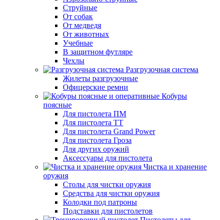
Струйные
От собак
От медведя
От животных
Учебные
В защитном футляре
Чехлы
Разгрузочная система
Жилеты разгрузочные
Офицерские ремни
Кобуры
поясные
Для пистолета ПМ
Для пистолета ТТ
Для пистолета Grand Power
Для пистолета Гроза
Для других оружий
Аксессуары для пистолета
Чистка и хранение
оружия
Столы для чистки оружия
Средства для чистки оружия
Колодки под патроны
Подставки для пистолетов
Пистолеты для