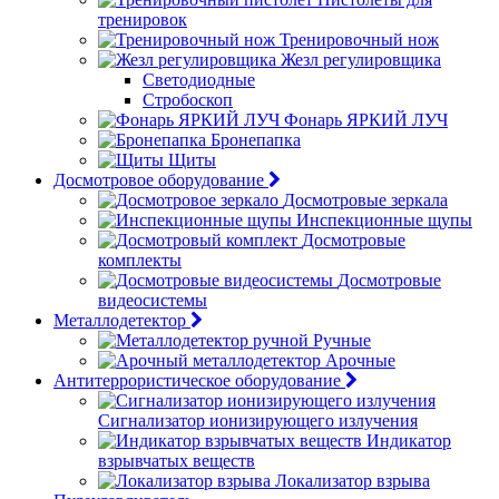
тренировок
Тренировочный нож
Жезл регулировщика
Светодиодные
Стробоскоп
Фонарь ЯРКИЙ ЛУЧ
Бронепапка
Щиты
Досмотровое оборудование
Досмотровые зеркала
Инспекционные щупы
Досмотровые
комплекты
Досмотровые
видеосистемы
Металлодетектор
Ручные
Арочные
Антитеррористическое оборудование
Сигнализатор ионизирующего излучения
Индикатор
взрывчатых веществ
Локализатор взрыва