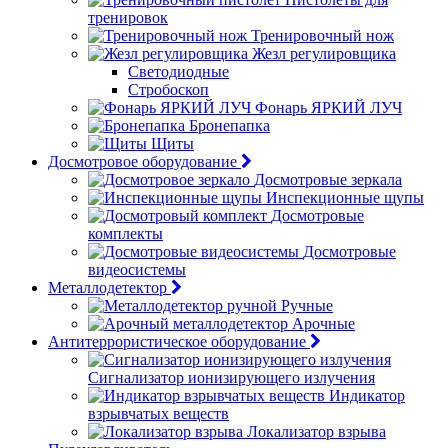
тренировок
Тренировочный нож
Жезл регулировщика
Светодиодные
Стробоскоп
Фонарь ЯРКИЙ ЛУЧ
Бронепапка
Щиты
Досмотровое оборудование
Досмотровые зеркала
Инспекционные щупы
Досмотровые
комплекты
Досмотровые
видеосистемы
Металлодетектор
Ручные
Арочные
Антитеррористическое оборудование
Сигнализатор ионизирующего излучения
Индикатор
взрывчатых веществ
Локализатор взрыва