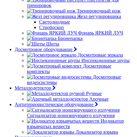
тренировок
Тренировочный нож
Жезл регулировщика
Светодиодные
Стробоскоп
Фонарь ЯРКИЙ ЛУЧ
Бронепапка
Щиты
Досмотровое оборудование
Досмотровые зеркала
Инспекционные щупы
Досмотровые
комплекты
Досмотровые
видеосистемы
Металлодетектор
Ручные
Арочные
Антитеррористическое оборудование
Сигнализатор ионизирующего излучения
Индикатор
взрывчатых веществ
Локализатор взрыва