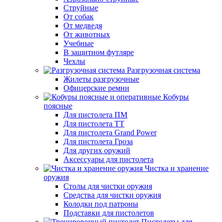
Струйные
От собак
От медведя
От животных
Учебные
В защитном футляре
Чехлы
Разгрузочная система
Жилеты разгрузочные
Офицерские ремни
Кобуры
поясные
Для пистолета ПМ
Для пистолета ТТ
Для пистолета Grand Power
Для пистолета Гроза
Для других оружий
Аксессуары для пистолета
Чистка и хранение
оружия
Столы для чистки оружия
Средства для чистки оружия
Колодки под патроны
Подставки для пистолетов
Пистолеты для