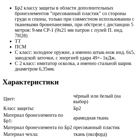
Бр2 классу защиты в области дополнительных
бронеэлементов "пресованный пластик" со стороны
груди и спины, только при совместном использовании с
тканевыми бронепанелями, при обстреле с дистанции 5
метров: 9-мм СР-1 (9х21 мм патрон с пулей П. инд.
7Н28)
ТТ
ПСМ
С класс: холодное оружие, а именно штык-нож инд. 6х5,
заводской заточки, с энергией удара 49+- 1кДж.
С 2 класс: имитатор осколка, а именно стальной шарик
диаметром 6,35мм.
Характеристики
чёрный или белый (на
Цвет:
выбор)
Класс защиты:
Бр2
Материал бронеэлемента по
арамидная ткань
Бр1:
Материал бронеэлемента по Бр2
пресованный пластик
Материал чехла:
ткань (оксфорд)