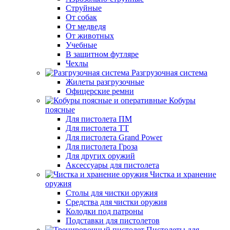
Струйные
От собак
От медведя
От животных
Учебные
В защитном футляре
Чехлы
Разгрузочная система
Жилеты разгрузочные
Офицерские ремни
Кобуры
поясные
Для пистолета ПМ
Для пистолета ТТ
Для пистолета Grand Power
Для пистолета Гроза
Для других оружий
Аксессуары для пистолета
Чистка и хранение
оружия
Столы для чистки оружия
Средства для чистки оружия
Колодки под патроны
Подставки для пистолетов
Пистолеты для