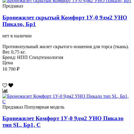
Предзаказ
Бронежилет скрытый Комфорт 1У-0 9дм2 УНО
Пикало, Бр1
нет в наличии
Противопульный жилет скрытого ношения для торса (ткань).
Вес 0,75 кг.
Бренд: НПП Спецтехнология
Цена
16 700 ₽
Предзаказ
Популярная модель
Бронежилет Комфорт 1У-0 9дм2 УНО Пикало
тип SL, Бр1, С