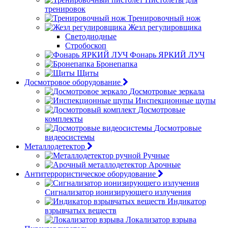
тренировок
Тренировочный нож
Жезл регулировщика
Светодиодные
Стробоскоп
Фонарь ЯРКИЙ ЛУЧ
Бронепапка
Щиты
Досмотровое оборудование
Досмотровые зеркала
Инспекционные щупы
Досмотровые
комплекты
Досмотровые
видеосистемы
Металлодетектор
Ручные
Арочные
Антитеррористическое оборудование
Сигнализатор ионизирующего излучения
Индикатор
взрывчатых веществ
Локализатор взрыва