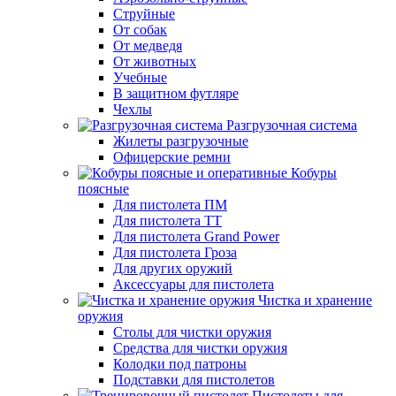
Струйные
От собак
От медведя
От животных
Учебные
В защитном футляре
Чехлы
Разгрузочная система
Жилеты разгрузочные
Офицерские ремни
Кобуры
поясные
Для пистолета ПМ
Для пистолета ТТ
Для пистолета Grand Power
Для пистолета Гроза
Для других оружий
Аксессуары для пистолета
Чистка и хранение
оружия
Столы для чистки оружия
Средства для чистки оружия
Колодки под патроны
Подставки для пистолетов
Пистолеты для