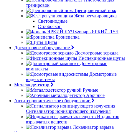
тренировок
Тренировочный нож
Жезл регулировщика
Светодиодные
Стробоскоп
Фонарь ЯРКИЙ ЛУЧ
Бронепапка
Щиты
Досмотровое оборудование
Досмотровые зеркала
Инспекционные щупы
Досмотровые
комплекты
Досмотровые
видеосистемы
Металлодетектор
Ручные
Арочные
Антитеррористическое оборудование
Сигнализатор ионизирующего излучения
Индикатор
взрывчатых веществ
Локализатор взрыва