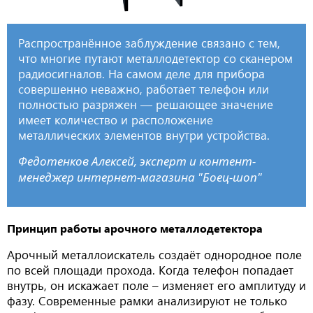
Распространённое заблуждение связано с тем,
что многие путают металлодетектор со сканером
радиосигналов. На самом деле для прибора
совершенно неважно, работает телефон или
полностью разряжен — решающее значение
имеет количество и расположение
металлических элементов внутри устройства.
Федотенков Алексей, эксперт и контент-
менеджер интернет-магазина "Боец-шоп"
Принцип работы арочного металлодетектора
Арочный металлоискатель создаёт однородное поле
по всей площади прохода. Когда телефон попадает
внутрь, он искажает поле – изменяет его амплитуду и
фазу. Современные рамки анализируют не только