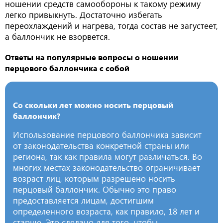
ношении средств самообороны к такому режиму
легко привыкнуть. Достаточно избегать
переохлаждений и нагрева, тогда состав не загустеет,
а баллончик не взорвется.
Ответы на популярные вопросы о ношении
перцового баллончика с собой
Со скольки лет можно носить перцовый
баллончик?
Использование перцового баллончика зависит
от законодательства конкретной страны или
региона, так как правила могут различаться. Во
многих местах законодательство ограничивает
возраст лиц, которым разрешено носить
перцовый баллончик. Обычно это право
предоставляется лицам, достигшим
определенного возраста, как правило, 18 лет и
старше. Это сделано для того, чтобы