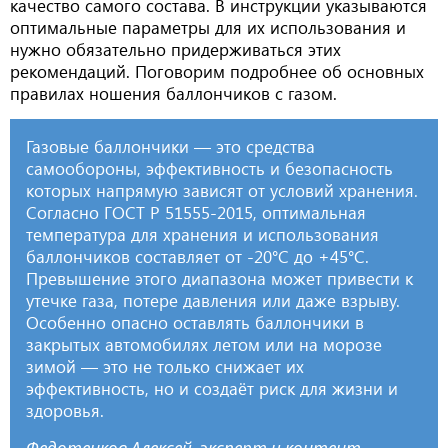
качество самого состава. В инструкции указываются
оптимальные параметры для их использования и
нужно обязательно придерживаться этих
рекомендаций. Поговорим подробнее об основных
правилах ношения баллончиков с газом.
Газовые баллончики — это средства
самообороны, эффективность и безопасность
которых напрямую зависят от условий хранения.
Согласно ГОСТ Р 51555-2015, оптимальная
температура для хранения и использования
баллончиков составляет от -20°C до +45°C.
Превышение этого диапазона может привести к
утечке газа, потере давления или даже взрыву.
Особенно опасно оставлять баллончики в
закрытых автомобилях летом или на морозе
зимой — это не только снижает их
эффективность, но и создаёт риск для жизни и
здоровья.
Федотенков Алексей, эксперт и контент-