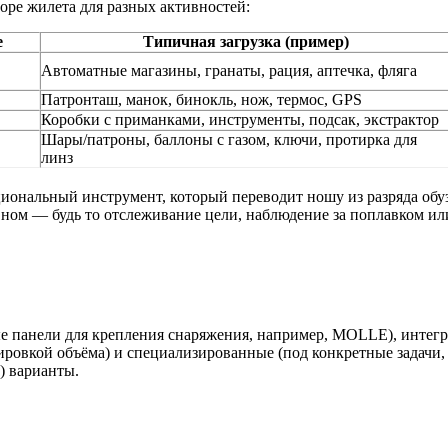
оре жилета для разных активностей:
е
Типичная загрузка (пример)
Автоматные магазины, гранаты, рация, аптечка, фляга
Патронташ, манок, бинокль, нож, термос, GPS
Коробки с приманками, инструменты, подсак, экстрактор
Шары/патроны, баллоны с газом, ключи, протирка для
линз
кциональный инструмент, который переводит ношу из разряда об
вном — будь то отслеживание цели, наблюдение за поплавком или 
е панели для крепления снаряжения, например, MOLLE), интегр
улировкой объёма) и специализированные (под конкретные задачи
) варианты.