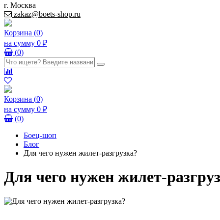
г. Москва
zakaz@boets-shop.ru
Корзина
(
0
)
на сумму
0 ₽
(
0
)
Корзина
(
0
)
на сумму
0 ₽
(
0
)
Боец-шоп
Блог
Для чего нужен жилет-разгрузка?
Для чего нужен жилет-разгру