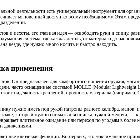
альной деятельности есть универсальный инструмент для организ
печивает мгновенный доступ ко всему необходимому. Этим пред
дразделений.
в и пехоты, его главная идея — освободить руки и спину, равн
одуманная система, где каждая деталь, от материала до располож
ана везде, где нужно много носить и быстро находить.
гика применения
нов. Он предназначен для комфортного ношения оружия, магазин
дели, часто оснащенные системой MOLLE (Modular Lightweight Lo
е стоит надежность креплений, прочность материала (например,
тнику нужно иметь под рукой патроны разного калибра, манок, 
рюкзаке, который нужно снимать для поиска нужной мелочи, — кр
ревращает длительное ожидание или переход по угодьям в более 
ми движениями.
няет две ключевые функции. Во-первых, это максимальное прибл