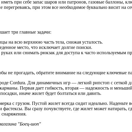
а: иметь при себе запас шаров или патронов, газовые баллоны, 
 перегреваясь, при этом все необходимое буквально висит на се
шает три главные задачи:
ицы на всю верхнюю часть тела, снижая усталость.
еденное место, что исключает долгие поиски.
 руках или снимать рюкзак для доступа к часто используемым п
тобы не прогадать, обратите внимание на следующие ключевые п
роде Cordura. Для динамичных игр — легкий рипстоп с сеткой д
рманы. Первая дает гибкость, вторая — надежность и меньший
посадки, иначе жилет будет болтаться или давить.
ерка с грузом. Пустой жилет всегда сидит идеально. Наденьте в
и фастексы. Вы сразу почувствуете, где жилет может натирать, г
м снаряжения.
магазина "Боец-шоп"