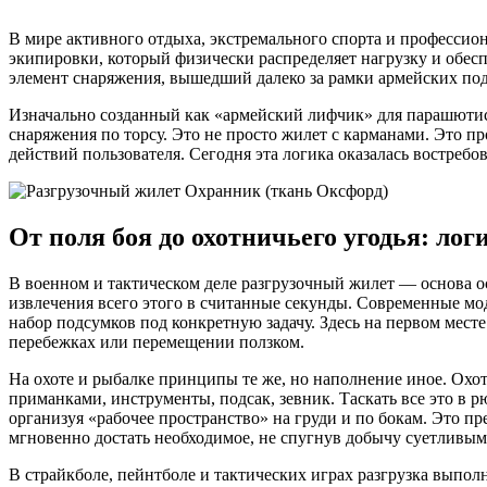
В мире активного отдыха, экстремального спорта и профессион
экипировки, который физически распределяет нагрузку и обес
элемент снаряжения, вышедший далеко за рамки армейских по
Изначально созданный как «армейский лифчик» для парашютисто
снаряжения по торсу. Это не просто жилет с карманами. Это пр
действий пользователя. Сегодня эта логика оказалась востребов
От поля боя до охотничьего угодья: ло
В военном и тактическом деле разгрузочный жилет — основа ос
извлечения всего этого в считанные секунды. Современные мо
набор подсумков под конкретную задачу. Здесь на первом мест
перебежках или перемещении ползком.
На охоте и рыбалке принципы те же, но наполнение иное. Охо
приманками, инструменты, подсак, зевник. Таскать все это в 
организуя «рабочее пространство» на груди и по бокам. Это п
мгновенно достать необходимое, не спугнув добычу суетливы
В страйкболе, пейнтболе и тактических играх разгрузка выпол