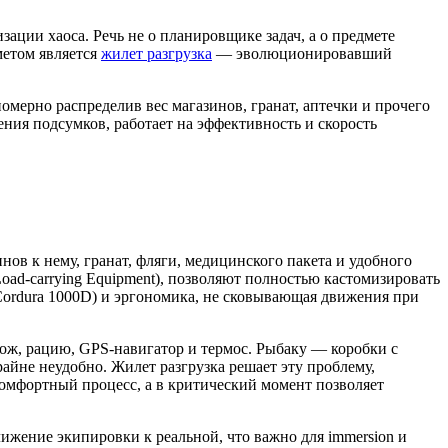
ации хаоса. Речь не о планировщике задач, а о предмете
метом является
жилет разгрузка
— эволюционировавший
омерно распределив вес магазинов, гранат, аптечки и прочего
ения подсумков, работает на эффективность и скорость
ов к нему, гранат, фляги, медицинского пакета и удобного
ad-carrying Equipment), позволяют полностью кастомизировать
 Cordura 1000D) и эргономика, не сковывающая движения при
нож, рацию, GPS-навигатор и термос. Рыбаку — коробки с
айне неудобно. Жилет разгрузка решает эту проблему,
комфортный процесс, а в критический момент позволяет
ижение экипировки к реальной, что важно для immersion и