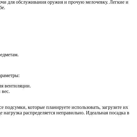
ключи для обслуживания оружия и прочую мелочевку. Легкие и
бе.
редметам.
араметры:
ля вентиляции.
 вес.
се подсумки, которые планируете использовать, загрузите их
де нагрузка распределяется неправильно. Идеальная посадка в